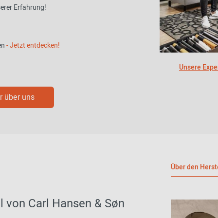
serer Erfahrung!
en
- Jetzt entdecken!
Unsere Exper
 über uns
Über den Herst
hl von Carl Hansen & Søn