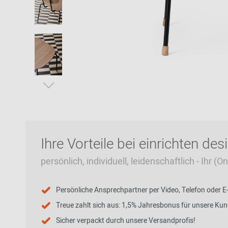
Zur Übersicht: alle Sitzmöbel
Philippe Starck
Schlafzimmer
Ronan & Erwan
Kinderzimmer
Bouroullec
Haushaltsraum
Sebastian
Herkner
Badezimmer
Verner Panton
Home Office
Büro- &
Arbeitswelten
Ihre Vorteile bei einrichten des
persönlich, individuell, leidenschaftlich - Ihr (
Zur Übersicht: alle Entdecken
Persönliche Ansprechpartner per Video, Telefon oder E
Treue zahlt sich aus: 1,5% Jahresbonus für unsere Ku
Sicher verpackt durch unsere Versandprofis!