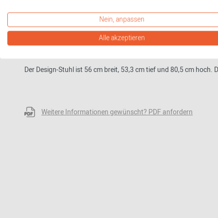
Das Gestell des Vega Stuhls besteht aus schwarz pulverbeschic
Nein, anpassen
zertifiziertem Eichenfurnier, die Füße aus Eiche massiv gefertigt.
Alle akzeptieren
S
ie können aus den Varianten Klarlack, Öl, Weißöl, Rauchfarbige
Eichenholzes sichtbar bleibt.
Der Design-Stuhl ist 56 cm breit, 53,3 cm tief und 80,5 cm hoch. 
Weitere Informationen gewünscht? PDF anfordern