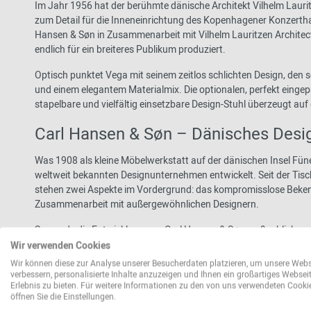
Im Jahr 1956 hat der berühmte dänische Architekt Vilhelm Laurit
zum Detail für die Inneneinrichtung des Kopenhagener Konzertha
Hansen & Søn in Zusammenarbeit mit Vilhelm Lauritzen Architects
endlich für ein breiteres Publikum produziert.
Optisch punktet Vega mit seinem zeitlos schlichten Design, de
und einem elegantem Materialmix. Die optionalen, perfekt eingep
stapelbare und vielfältig einsetzbare Design-Stuhl überzeugt auf
Carl Hansen & Søn – Dänisches Desi
Was 1908 als kleine Möbelwerkstatt auf der dänischen Insel Fün
weltweit bekannten Designunternehmen entwickelt. Seit der Tis
stehen zwei Aspekte im Vordergrund: das kompromisslose Beken
Zusammenarbeit mit außergewöhnlichen Designern.
So wurde die Entwicklung von Carl Hansen & Søn maßgeblich v
geprägt. Die kreative Verbindung mit ihm begann 1949 als der 
Wir verwenden Cookies
damals noch unbekannten Designer ermöglichte eine umfangreich
Wir können diese zur Analyse unserer Besucherdaten platzieren, um unsere Webs
konzipierten Kollektion ist der heute weltberühmte Wishbone Ch
verbessern, personalisierte Inhalte anzuzeigen und Ihnen ein großartiges Websei
Erlebnis zu bieten. Für weitere Informationen zu den von uns verwendeten Cooki
öffnen Sie die Einstellungen.
Material und Format