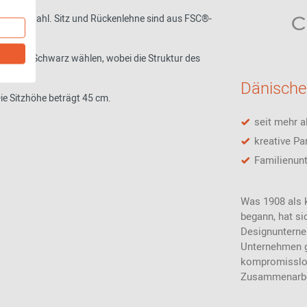
htetem Stahl. Sitz und Rückenlehne sind aus FSC®-
s Öl und Schwarz wählen, wobei die Struktur des
Dänische
Die Sitzhöhe beträgt 45 cm.
seit mehr a
kreative Pa
Familienun
Was 1908 als 
begann, hat si
Designunterne
Unternehmen g
kompromisslos
Zusammenarbei