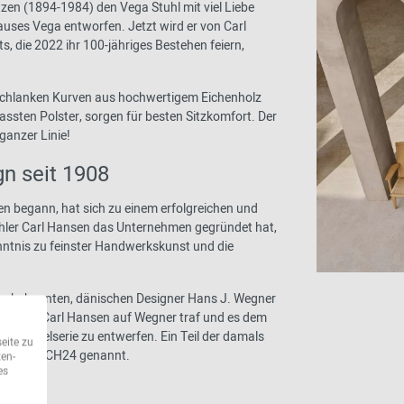
zen (1894-1984) den Vega Stuhl mit viel Liebe
uses Vega entworfen. Jetzt wird er von Carl
, die 2022 ihr 100-jähriges Bestehen feiern,
n schlanken Kurven aus hochwertigem Eichenholz
assten Polster, sorgen für besten Sitzkomfort. Der
 ganzer Linie!
gn seit 1908
en begann, hat sich zu einem erfolgreichen und
chler Carl Hansen das Unternehmen gegründet hat,
ntnis zu feinster Handwerkskunst und die
om bekannten, dänischen Designer Hans J. Wegner
Sohn von Carl Hansen auf Wegner traf und es dem
e Möbelserie zu entwerfen. Ein Teil der damals
eite zu
air, auch CH24 genannt.
ten-
es