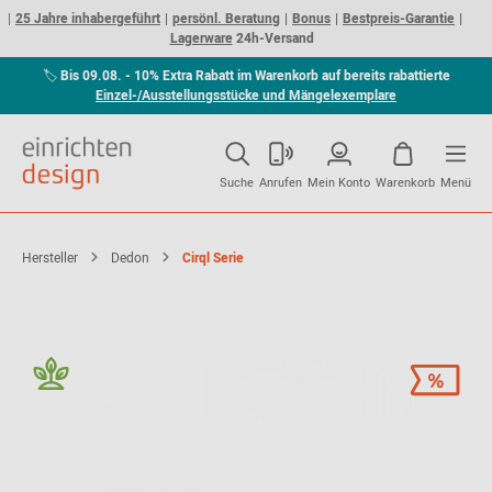
25 Jahre inhabergeführt
persönl. Beratung
Bonus
Bestpreis-Garantie
Lagerware
24h-Versand
🏷
Bis 09.08. - 10% Extra Rabatt im Warenkorb auf bereits rabattierte
Einzel-/Ausstellungsstücke und Mängelexemplare
Suche
Anrufen
Mein Konto
Warenkorb
Menü
Hersteller
Dedon
Cirql Serie