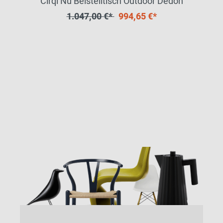
Cirql Nu Beistelltisch Outdoor Dedon
1.047,00 €*
994,65 €*