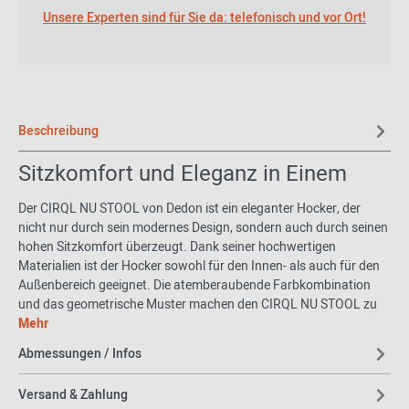
Unsere Experten sind für Sie da: telefonisch und vor Ort!
Beschreibung
Sitzkomfort und Eleganz in Einem
Der CIRQL NU STOOL von Dedon ist ein eleganter Hocker, der
nicht nur durch sein modernes Design, sondern auch durch seinen
hohen Sitzkomfort überzeugt. Dank seiner hochwertigen
Materialien ist der Hocker sowohl für den Innen- als auch für den
Außenbereich geeignet. Die atemberaubende Farbkombination
und das geometrische Muster machen den CIRQL NU STOOL zu
einem echten Blickfang in jedem Raum. Mit diesem Hocker holen
Mehr
Sie sich nicht nur ein praktisches Möbelstück, sondern auch ein
Abmessungen / Infos
stilvolles Accessoire, das Ihr Zuhause verschönert.
Versand & Zahlung
Cirql Nu Serie von Designer Werner