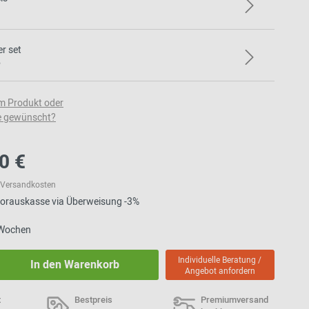
er set
e
m Produkt oder
e gewünscht?
0 €
l. Versandkosten
 Vorauskasse via Überweisung -3%
5 Wochen
Individuelle Beratung /
In den Warenkorb
Angebot anfordern
t
Bestpreis
Premiumversand