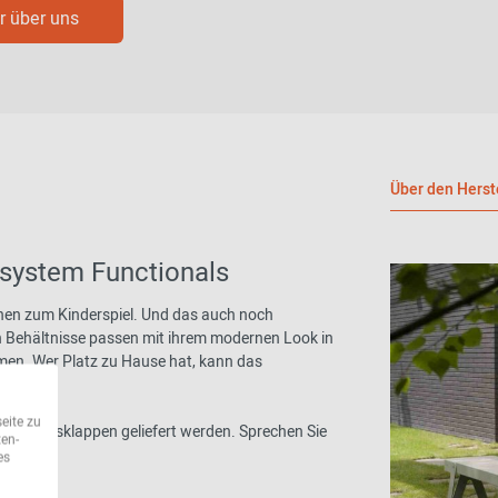
 über uns
Über den Herst
nsystem Functionals
nen zum Kinderspiel. Und das auch noch
n Behältnisse passen mit ihrem modernen Look in
men. Wer Platz zu Hause hat, kann das
etzen.
eite zu
rschlussklappen geliefert werden. Sprechen Sie
ten-
es