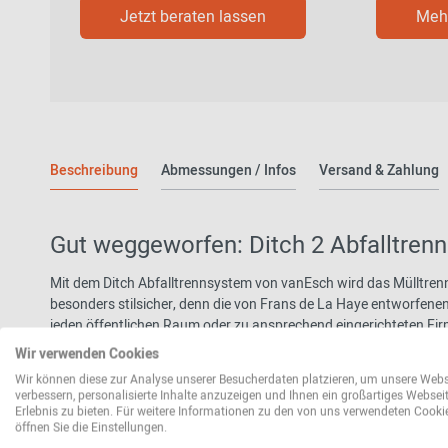
Jetzt beraten lassen
Mehr
Beschreibung
Abmessungen / Infos
Versand & Zahlung
Gut weggeworfen: Ditch 2 Abfalltren
Mit dem Ditch Abfalltrennsystem von vanEsch wird das Mülltren
besonders stilsicher, denn die von Frans de La Haye entworfene
jeden öffentlichen Raum oder zu ansprechend eingerichteten Fir
Mülltrennsystem natürlich auch in den eigenen vier Wänden eins
Wir verwenden Cookies
Wir können diese zur Analyse unserer Besucherdaten platzieren, um unsere Webs
Auf Anfrage kann das Abfalltrennsystem auch mit Rädern und Ve
verbessern, personalisierte Inhalte anzuzeigen und Ihnen ein großartiges Websei
uns gerne an!
Erlebnis zu bieten. Für weitere Informationen zu den von uns verwendeten Cooki
öffnen Sie die Einstellungen.