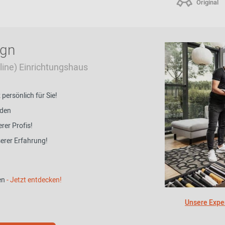
Original
ign
Online) Einrichtungshaus
ersönlich für Sie!
nden
rer Profis!
serer Erfahrung!
en
- Jetzt entdecken!
Unsere Exper