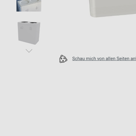
Zur Übersicht: alle Sitzmöbel
Philippe Starck
Schlafzimmer
Ronan & Erwan
Kinderzimmer
Bouroullec
Haushaltsraum
Sebastian
Herkner
Badezimmer
Verner Panton
Home Office
Schau mich von allen Seiten an
Büro- &
Arbeitswelten
Zur Übersicht: alle Entdecken