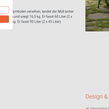
utigen Symbolen versehen, landet der Müll sicher
x 34cm und wiegt 16,5 kg. Er fasst 60 Liter (2 x
t 30 kg. Er fasst 90 Liter (2 x 45 Liter).
Design & 
innovative 