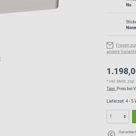
No
Stick
Non
Fragen zu
andere Variant
!
1.198,0
* inkl. MwSt. zzg
Tipp:
Preis bei
Lieferzeit: 4 - 
Garantier