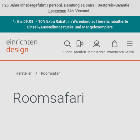
25 Jahre inhabergeführt
persönl. Beratung
Bonus
Bestpreis-Garantie
Lagerware
24h-Versand
🏷
Bis 09.08. - 10% Extra Rabatt im Warenkorb auf bereits rabattierte
Einzel-/Ausstellungsstücke und Mängelexemplare
Suche
Anrufen
Mein Konto
Warenkorb
Menü
Hersteller
Roomsafari
Roomsafari