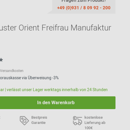
Stoffmuster
Fragen zum Produkt?
Akustik
Bänke
Ab 100 EUR
USM Haller
+49 (0)931 / 8 09 92 - 200
Ledermuster
Stehhilfen /
Highback Sofas-
Ab 200 - 500
Stehhocker
& Sessel
EUR
Teppichmuster
ster Orient Freifrau Manufaktur
Sitzauflagen -
Meetingboxen
Geschenke für
Bezüge
Kunststoffmuster
Frauen
Holzmuster
Geschenke für
Männer
Inspiration aus der
Community
Geschenke für
*
Kinder
l. Versandkosten
Einkaufsgutscheine
 Vorauskasse via Überweisung -3%
rbar | verlässt unser Lager werktags innerhalb von 24 Stunden
In den Warenkorb
t
Bestpreis
kostenlose
Garantie
Lieferung ab
100€