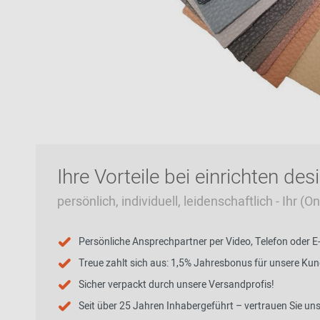
Zur Übersicht: alle Sitzmöbel
Philippe Starck
Schlafzimmer
Ronan & Erwan
Kinderzimmer
Bouroullec
Haushaltsraum
Sebastian
Herkner
Badezimmer
Verner Panton
Home Office
Büro- &
Arbeitswelten
Ihre Vorteile bei einrichten des
persönlich, individuell, leidenschaftlich - Ihr (
Persönliche Ansprechpartner per Video, Telefon oder E
Zur Übersicht: alle Entdecken
Treue zahlt sich aus: 1,5% Jahresbonus für unsere Ku
Sicher verpackt durch unsere Versandprofis!
Seit über 25 Jahren Inhabergeführt – vertrauen Sie un