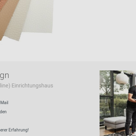
ign
Online) Einrichtungshaus
-Mail
nden
serer Erfahrung!