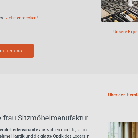
en
- Jetzt entdecken!
Unsere Exper
 über uns
Über den Herst
ifrau Sitzmöbelmanufaktur
ende Ledervariante
auswählen möchte, ist mit
ehme Haptik
und die
glatte Optik
des Leders in