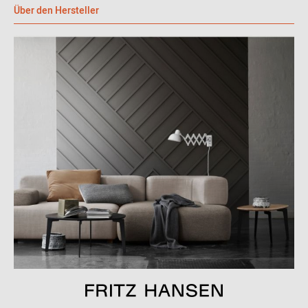
Fiord: 92% Schurwolle (gekämmt), 8% Nylon
Über den Hersteller
Hallingdal: 70% Schurwolle, 30% Viskose
Steelcut Trio: 90% Schurwolle (gekämmt), 10% Nylon
Grace: Natürliches, chromgegerbtes Anilinleder, vollnarbig,
mit leichter Struktur und leichter Imprägnierung. Wird bei
Gebrauch heller und bekommt Patina. Stärke ca. 1,4 - 1,6
mm.
Embrace: Leder
Rustik: Natürlich gegerbtes, völlig chromfreies Anilinleder
ohne Schutzlack mit leichter Imprägnierung und sichtbaren
Naturmerkmalen. Wird bei Gebrauch heller und bekommt
Patina. Stärke 1,2 - 1,4 mm.
Natural: Natürlich gegerbtes, völlig chromfreies Anilinleder
ohne Schutzlack mit leichter Imprägnierung und sichtbaren
Naturmerkmalen. Wird bei Gebrauch heller und bekommt
Patina. Stärke 1,2 - 1,4 mm.