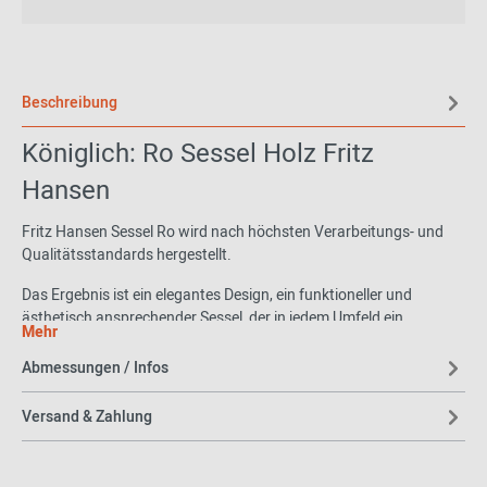
Beschreibung
Königlich: Ro Sessel Holz Fritz
Hansen
Fritz Hansen Sessel Ro wird nach höchsten Verarbeitungs- und
Qualitätsstandards hergestellt.
Das Ergebnis ist ein elegantes Design, ein funktioneller und
ästhetisch ansprechender Sessel, der in jedem Umfeld ein
Mehr
Blickfang ist. Man kann es nicht verhindern und muss sich einfach
in ihn verlieben.
Abmessungen / Infos
Bezugsmaterial:
Versand & Zahlung
Fame: 95% Neuu Seeland Wolle, 5% Polyamid
Tonus: 90% Schurwolle, 10% Helanca
Divina Melange: 100% Schurwolle