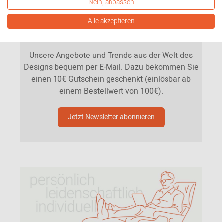
Nein, anpassen
Immer auf dem neuesten Stand sein &
Alle akzeptieren
10€ Gutschein sichern
Unsere Angebote und Trends aus der Welt des
Designs bequem per E-Mail. Dazu bekommen Sie
einen 10€ Gutschein geschenkt (einlösbar ab
einem Bestellwert von 100€).
Jetzt Newsletter abonnieren