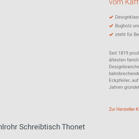
vom Kaff
Designklass
Bugholz und
steht für B
Seit 1819 prod
ältesten famil
Designbranche.
bahnbrechende
Eckpfeiler, au
Jahren gründet
Zur Hersteller-
lrohr Schreibtisch Thonet