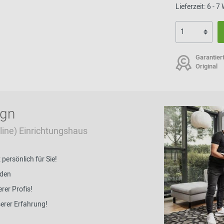
Lieferzeit: 6 - 
Garantier
Original
ign
Online) Einrichtungshaus
ersönlich für Sie!
nden
rer Profis!
serer Erfahrung!