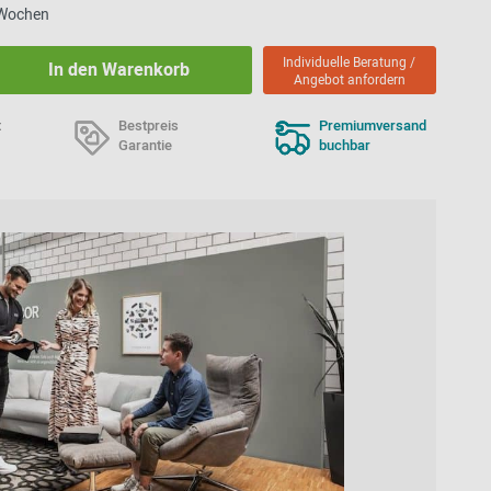
7 Wochen
Individuelle Beratung /
In den Warenkorb
Angebot anfordern
t
Bestpreis
Premiumversand
Garantie
buchbar