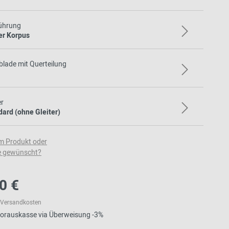
ührung
er Korpus
lade mit Querteilung
er
ard (ohne Gleiter)
m Produkt oder
e gewünscht?
0 €
l. Versandkosten
 Vorauskasse via Überweisung -3%