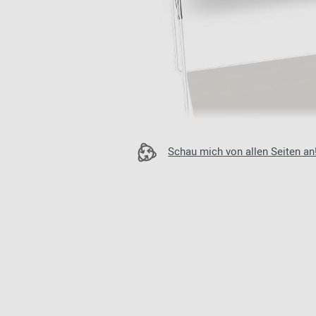
Patricia Urquiola
Flur
Zur Übersicht: alle Sitzmöbel
Philippe Starck
Schlafzimmer
Ronan & Erwan
Kinderzimmer
Bouroullec
Haushaltsraum
Sebastian
Herkner
Badezimmer
Verner Panton
Home Office
Schau mich von allen Seiten an
Büro- &
Arbeitswelten
Zur Übersicht: alle Entdecken