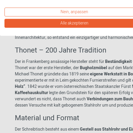
Schreibtisch aus Stahlrohr
ist so modern und gleichzeitig zeitlos
ergänzt, ob zuhause oder im Büro.
Nein, anpassen
Zudem ist der Schreibtisch
ein wahres Stück Zeitgeschichte
, de
Alle akzeptieren
den programmatischen Anspruch des Bauhauses
Kunst und Tec
kombinierte
der gelernte Tischler
sein Wissen um das Material S
Innenarchitektur, so entstand ein einzigartiger und harmonisch
Thonet – 200 Jahre Tradition
Der in Frankenberg ansässige Hersteller steht für
Beständigkeit
Thonet war der erste Hersteller, der
Bugholzmöbel
auf den Mark
Michael Thonet gründete das 1819 seine
eigene Werkstatt in B
experimentierte er mit in Leim gekochten Furnierstreifen und gilt 
Holz“
. 1842 wurde er vom österreichischen Staatskanzler Fürst 
Kaffeehauskultur
legte den Grundstein für den späteren Erfolg 
verwundert es nicht, dass Thonet auch
Verbindungen zum Bau
dessen Versuche mit kalt gebogenem Stahlrohr um und produzier
Material und Format
Der Schreibtisch besteht aus einem
Gestell aus Stahlrohr und E