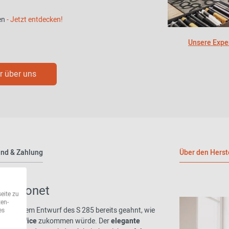
en
- Jetzt entdecken!
Unsere Exper
 über uns
nd & Zahlung
Über den Herst
sch Thonet
eite zu
ten-
 bei seinem Entwurf des S 285 bereits geahnt, wie
es
ome-Office
zukommen würde. Der
elegante