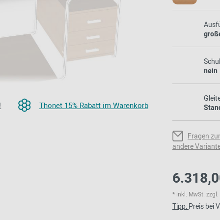
2024 - 2026
Ausf
groß
Schub
nein
Gleit
!
Thonet 15% Rabatt im Warenkorb
Stand
Fragen zu
andere Variant
6.318,0
* inkl. MwSt. zzg
Tipp:
Preis bei