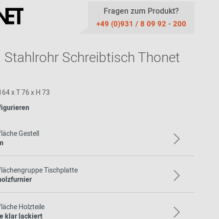
Thonet
Stoffmuster
Fragen zum Produkt?
Akustik
Bänke
Ab 100 EUR
USM Haller
+49 (0)931 / 8 09 92 - 200
Ledermuster
Stehhilfen /
Highback Sofas-
Ab 200 - 500
Stehhocker
& Sessel
EUR
Teppichmuster
 Stahlrohr Schreibtisch Thonet
Sitzauflagen -
Meetingboxen
Geschenke für
Bezüge
Kunststoffmuster
Frauen
Holzmuster
Geschenke für
Männer
164 x T 76 x H 73
Inspiration aus der
Community
Geschenke für
figurieren
Kinder
Einkaufsgutscheine
läche Gestell
m
flächengruppe Tischplatte
olzfurnier
läche Holzteile
 klar lackiert