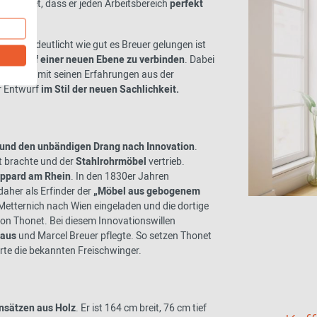
 gestaltet, dass er jeden Arbeitsbereich
perfekt
nn er verdeutlicht wie gut es Breuer gelungen ist
hnik auf einer neuen Ebene zu verbinden
. Dabei
tahlrohr mit seinen Erfahrungen aus der
er Entwurf
im Stil der neuen Sachlichkeit.
 und den unbändigen Drang nach Innovation
.
t brachte und der
Stahlrohrmöbel
vertrieb.
oppard am Rhein
. In den 1830er Jahren
daher als Erfinder der
„Möbel aus gebogenem
Metternich nach Wien eingeladen und die dortige
von Thonet. Bei diesem Innovationswillen
haus
und Marcel Breuer pflegte. So setzen Thonet
te die bekannten Freischwinger.
insätzen aus Holz
. Er ist 164 cm breit, 76 cm tief