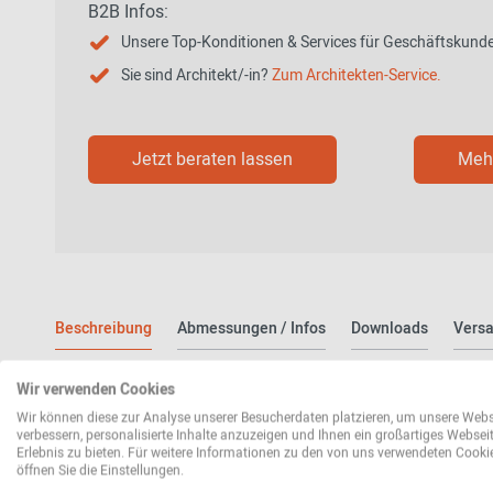
B2B Infos:
Unsere Top-Konditionen & Services für Geschäftskund
Sie sind Architekt/-in?
Zum Architekten-Service.
Jetzt beraten lassen
Mehr
Beschreibung
Abmessungen / Infos
Downloads
Versa
Wir verwenden Cookies
Elegant: S 285/1 Stahlrohr Schreibti
Wir können diese zur Analyse unserer Besucherdaten platzieren, um unsere Webs
verbessern, personalisierte Inhalte anzuzeigen und Ihnen ein großartiges Websei
Man könnte meinen der
bekannte Designer Marcel Breuer
hätte
Erlebnis zu bieten. Für weitere Informationen zu den von uns verwendeten Cooki
öffnen Sie die Einstellungen.
sich unsere Arbeitswelt verändern und welcher Bedeutung
das H