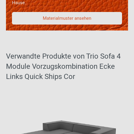
Hause.
Bezugsmaterial. Sitzspiegel sind kein Qualitätsmangel und lassen
sich material- und modellbedingt nicht völlig ausschließen.
Materialmuster ansehen
Verwandte Produkte von Trio Sofa 4
Module Vorzugskombination Ecke
Links Quick Ships Cor