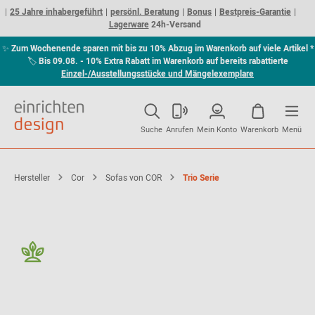
25 Jahre inhabergeführt
persönl. Beratung
Bonus
Bestpreis-Garantie
Lagerware
24h-Versand
✨
Zum Wochenende sparen mit bis zu 10% Abzug im Warenkorb auf viele Artikel *
🏷
Bis 09.08. - 10% Extra Rabatt im Warenkorb auf bereits rabattierte
Einzel-/Ausstellungsstücke und Mängelexemplare
Suche
Anrufen
Mein Konto
Warenkorb
Menü
Hersteller
Cor
Sofas von COR
Trio Serie