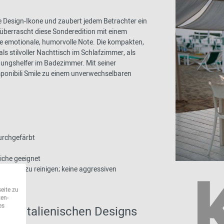
e Design-Ikone und zaubert jedem Betrachter ein
 überrascht diese Sonderedition mit einem
e emotionale, humorvolle Note. Die kompakten,
ls stilvoller Nachttisch im Schlafzimmer, als
dnungshelfer im Badezimmer. Mit seiner
onibili Smile zu einem unverwechselbaren
durchgefärbt
eiche geeignet
r Seife zu reinigen; keine aggressiven
eite zu
ten-
es
n des italienischen Designs