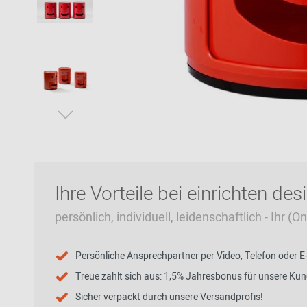
Zur Übersicht: alle Sitzmöbel
Philippe Starck
Schlafzimmer
Ronan & Erwan
Kinderzimmer
Bouroullec
Haushaltsraum
Sebastian
Herkner
Badezimmer
Verner Panton
Home Office
Büro- &
Arbeitswelten
Ihre Vorteile bei einrichten des
persönlich, individuell, leidenschaftlich - Ihr (
Zur Übersicht: alle Entdecken
Persönliche Ansprechpartner per Video, Telefon oder E
Treue zahlt sich aus: 1,5% Jahresbonus für unsere Ku
Sicher verpackt durch unsere Versandprofis!