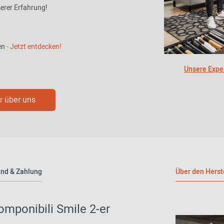
serer Erfahrung!
en
- Jetzt entdecken!
Unsere Exper
 über uns
nd & Zahlung
Über den Herst
Componibili Smile 2-er