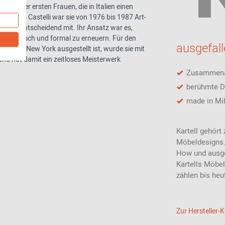
iner der ersten Frauen, die in Italien einen
 Giulio Castelli war sie von 1976 bis 1987 Art-
hmens entscheidend mit. Ihr Ansatz war es,
hnologisch und formal zu erneuern. Für den
ausgefal
MA) in New York ausgestellt ist, wurde sie mit
d hat damit ein zeitloses Meisterwerk
Zusammenar
berühmte D
made in Mi
Kartell gehört
Möbeldesigns.
How und ausgef
Kartells Möbel
zählen bis heu
Zur Hersteller-