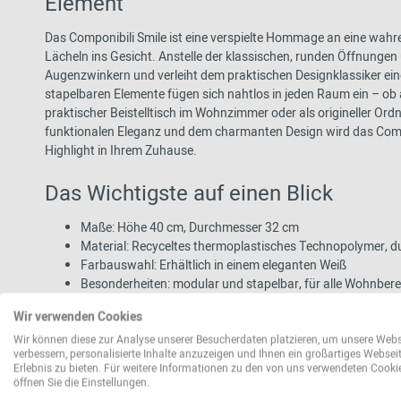
Element
Das Componibili Smile ist eine verspielte Hommage an eine wahr
Lächeln ins Gesicht. Anstelle der klassischen, runden Öffnungen
Augenzwinkern und verleiht dem praktischen Designklassiker ein
stapelbaren Elemente fügen sich nahtlos in jeden Raum ein – ob a
praktischer Beistelltisch im Wohnzimmer oder als origineller Or
funktionalen Eleganz und dem charmanten Design wird das Comp
Highlight in Ihrem Zuhause.
Das Wichtigste auf einen Blick
Maße: Höhe 40 cm, Durchmesser 32 cm
Material: Recyceltes thermoplastisches Technopolymer, 
Farbauswahl: Erhältlich in einem eleganten Weiß
Besonderheiten: modular und stapelbar, für alle Wohnber
Pflege: Einfach mit einem weichen, feuchten Tuch und milde
Wir verwenden Cookies
Reinigungsmittel verwenden
Wir können diese zur Analyse unserer Besucherdaten platzieren, um unsere Webs
verbessern, personalisierte Inhalte anzuzeigen und Ihnen ein großartiges Websei
Erlebnis zu bieten. Für weitere Informationen zu den von uns verwendeten Cooki
Anna Castelli Ferrieri – Eine Pionieri
öffnen Sie die Einstellungen.