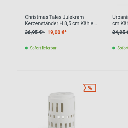
Zur Übersicht: alle Sitzmöbel
Philippe Starck
Schlafzimmer
Ronan & Erwan
Christmas Tales Julekram
Urbani
Kinderzimmer
Bouroullec
Kerzenständer H 8,5 cm Kähler
cm Kä
EINZELSTÜCK
Haushaltsraum
Sebastian
36,95 €*
19,00 €*
24,95 
Herkner
Badezimmer
Verner Panton
Sofort lieferbar
Sofort
Home Office
Büro- &
Arbeitswelten
Zur Übersicht: alle Entdecken