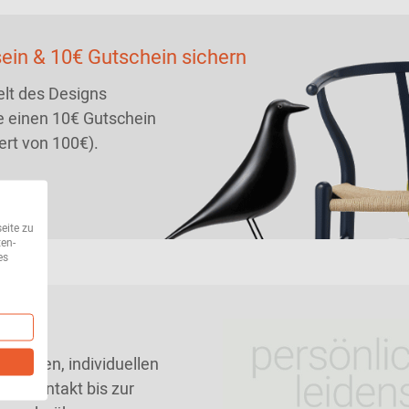
ein & 10€ Gutschein sichern
lt des Designs
 einen 10€ Gutschein
ert von 100€).
eite zu
ten-
es
nlichen, individuellen
ten Kontakt bis zur