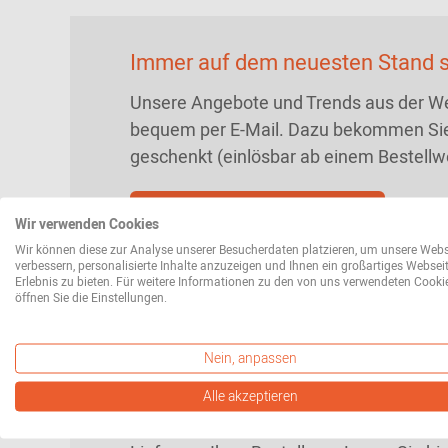
Immer auf dem neuesten Stand s
Unsere Angebote und Trends aus der We
bequem per E-Mail. Dazu bekommen Sie
geschenkt (einlösbar ab einem Bestellw
Jetzt Newsletter abonnieren
Wir verwenden Cookies
Wir können diese zur Analyse unserer Besucherdaten platzieren, um unsere Webs
verbessern, personalisierte Inhalte anzuzeigen und Ihnen ein großartiges Websei
Erlebnis zu bieten. Für weitere Informationen zu den von uns verwendeten Cooki
öffnen Sie die Einstellungen.
Unsere Mission
Nein, anpassen
Was Sie von uns erwarten können? Persö
Alle akzeptieren
und leidenschaftlichen Service. Vom ers