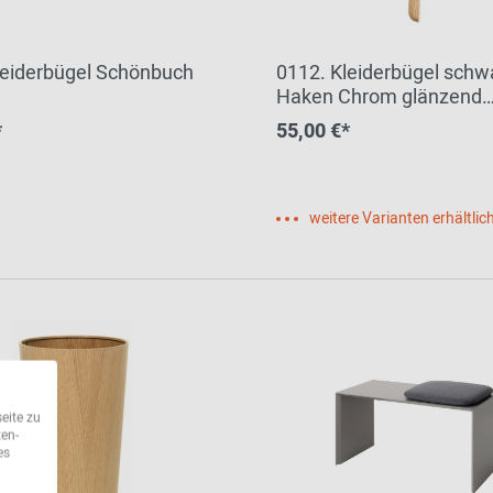
leiderbügel Schönbuch
0112. Kleiderbügel schw
Haken Chrom glänzend
Schönbuch
*
55,00 €*
weitere Varianten erhältlic
eite zu
ten-
es