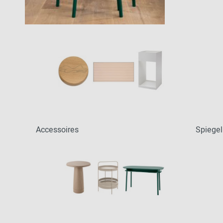
Patricia Urquiola
Flur
Zur Übersicht: alle Sitzmöbel
Philippe Starck
Schlafzimmer
Ronan & Erwan
Kinderzimmer
Bouroullec
Haushaltsraum
Sebastian
Herkner
Badezimmer
Verner Panton
Home Office
Büro- &
Arbeitswelten
Accessoires
Spiegel
Zur Übersicht: alle Entdecken