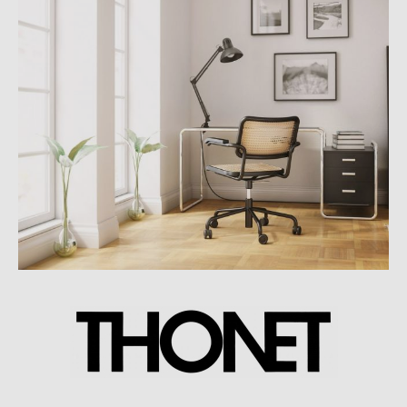
Handwerkskunst und moderner Technologie
auszeichnen.
Subtile Details sowie die natürliche Schönheit der verwendeten
Materialien stehen zusätzlich im Fokus. Herkner gründete
2006
sein eigenes Designstudio
in Offenbach am Main und hat seither
Produkte für
zahlreiche namhafte Unternehmen
entworfen.
Seine Arbeiten wurden bereits
vielfach ausgezeichnet
.
Thonet – 200 Jahre Tradition
Der in Frankenberg ansässige Hersteller steht für
Beständigkeit
und den unbändigen Drang nach Innovation
. Thonet war der
erste Hersteller, der Bugholzmöbel auf den Markt brachte und der
Stahlrohrmöbel vertrieb. Michael Thonet gründete das
1819 seine
eigene Werkstatt in Boppard am Rhein
. In den 1830er Jahren
experimentierte er mit in Leim gekochten Furnierstreifen und gilt
daher als Erfinder der
„Möbel aus gebogenem Holz“.
1842 wurde
er vom österreichischen Staatskanzler Fürst Metternich nach
Wien eingeladen und die
dortige Kaffeehauskultur
legte den
Grundstein für den späteren Erfolg von Thonet. Bei diesem
Innovationswillen verwundert es nicht, dass Thonet auch
Verbindungen zum Bauhaus
und Marcel Breuer pflegte. So setzte