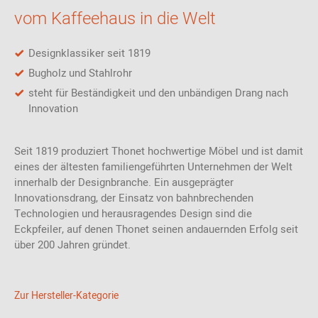
Thonet dessen Versuche mit kalt gebogenem Stahlrohr um und
vom Kaffeehaus in die Welt
produzierte die bekannten Freischwinger.
Material und Format
Designklassiker seit 1819
Bugholz und Stahlrohr
Der 118 Stuhl besteht aus
massivem Holz
und einem
Sitz aus
steht für Beständigkeit und den unbändigen Drang nach
Formsperrholz
. Zusätzlich verfügt der Stuhl über
eine verchromte
Fußstütze
Innovation
. Er ist 40 cm breit, 46 cm tief und 94 cm hoch. Die
Sitzhöhe liegt bei 76 cm.
Seit 1819 produziert Thonet hochwertige Möbel und ist damit
Bezugsmaterial:
eines der ältesten familiengeführten Unternehmen der Welt
Thonet Med : 88% PVC, 8% PES, 4% CO
innerhalb der Designbranche. Ein ausgeprägter
Remix: 90% Schurwolle (Kammgarn), 10% Nylon
Innovationsdrang, der Einsatz von bahnbrechenden
Steelcut Trio 2: 90% Schurwolle (Kammgarn), 10% Nylon
Technologien und herausragendes Design sind die
Hallingdal: 70% Schurwolle, 30% Viskose
Eckpfeiler, auf denen Thonet seinen andauernden Erfolg seit
Nappaleder Linea
über 200 Jahren gründet.
Zur Hersteller-Kategorie