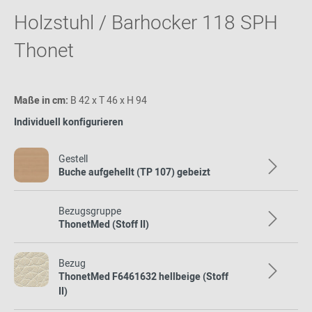
Holzstuhl / Barhocker 118 SPH
Thonet
Maße in cm:
B 42 x T 46 x H 94
Individuell konfigurieren
Gestell
Buche aufgehellt (TP 107) gebeizt
Bezugsgruppe
ThonetMed (Stoff II)
Bezug
ThonetMed F6461632 hellbeige (Stoff
II)