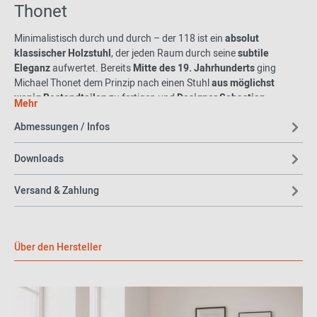
Thonet
Minimalistisch durch und durch – der 118 ist ein
absolut
klassischer Holzstuhl
, der jeden Raum durch seine
subtile
Eleganz
aufwertet. Bereits
Mitte des 19. Jahrhunderts
ging
Michael Thonet dem Prinzip nach einen Stuhl
aus möglichst
wenig Bestandteilen
zu fertigen und
Designer Sebastian
Mehr
Herkner
greift diesen Ansatz mit seinem Stuhl 118 nicht nur auf,
Abmessungen / Infos
sondern ehrt in gleichzeitig.
Raffinierte Details lassen den Designstuhl
besonders vornehm
Downloads
wirken. So sind beispielsweise die Stuhlbeine
auf der Rückseite
abgerundet
und an der
Vorderseite mit leichten Kanten
versehen
Versand & Zahlung
– es entsteht ein gekonnter Bruch, der die
hufeisenförmige
Grundfläche des Sitzes
optisch aufnimmt.
Designer Sebastian Herkner
Über den Hersteller
Sebastian Herkner studierte
Produktdesign an der Hochschule
für Gestaltung in Offenbach
. Schon während seines Studiums
konzentrierte er sich auf die Gestaltung von Objekten und Möbeln,
die sich durch die
Kombination von traditioneller