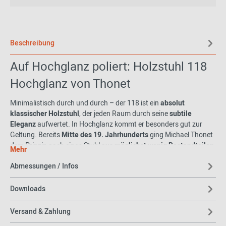
Beschreibung
Auf Hochglanz poliert: Holzstuhl 118
Hochglanz von Thonet
Minimalistisch durch und durch – der 118 ist ein
absolut
klassischer Holzstuhl
, der jeden Raum durch seine
subtile
Eleganz
aufwertet. In Hochglanz kommt er besonders gut zur
Geltung. Bereits
Mitte des 19. Jahrhunderts
ging Michael Thonet
dem Prinzip nach einen Stuhl
aus möglichst wenig Bestandteilen
Mehr
zu fertigen und
Designer Sebastian Herkner
greift diesen Ansatz
Abmessungen / Infos
mit seinem Stuhl 118 nicht nur auf, sondern ehrt in gleichzeitig.
Raffinierte Details
lassen den Designstuhl besonders vornehm
Downloads
wirken. So sind beispielsweise die Stuhlbeine
auf der Rückseite
abgerundet
und an der Vorderseite
mit leichten Kanten
versehen
Versand & Zahlung
– es entsteht ein gekonnter Bruch, der die
hufeisenförmige