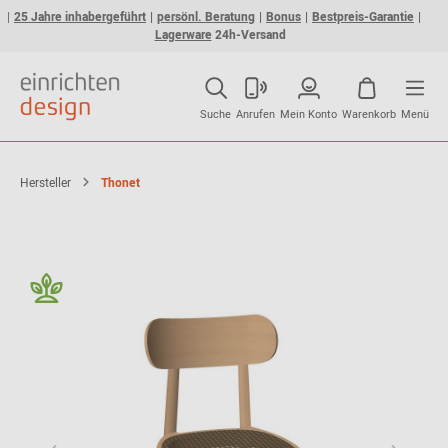
25 Jahre inhabergeführt
persönl. Beratung
Bonus
Bestpreis-Garantie
Lagerware
24h-Versand
Suche
Anrufen
Mein Konto
Warenkorb
Menü
Hersteller
Thonet