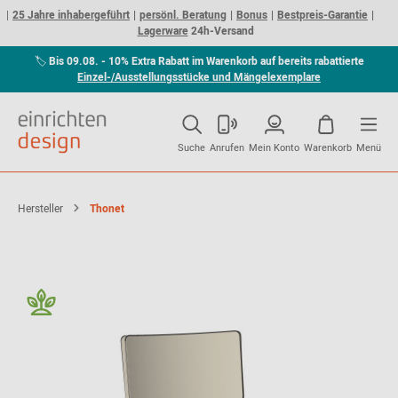
25 Jahre inhabergeführt
persönl. Beratung
Bonus
Bestpreis-Garantie
Lagerware
24h-Versand
🏷
Bis 09.08. - 10% Extra Rabatt im Warenkorb auf bereits rabattierte
Einzel-/Ausstellungsstücke und Mängelexemplare
Suche
Anrufen
Mein Konto
Warenkorb
Menü
Hersteller
Thonet