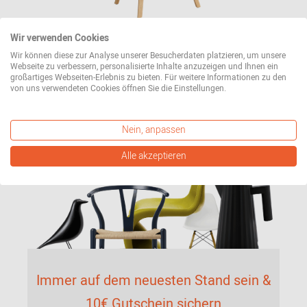
Wir verwenden Cookies
About A Chair AAC22 / AAC 22 Stuhl
Vorzugskombinationen Hay
Wir können diese zur Analyse unserer Besucherdaten platzieren, um unsere
Webseite zu verbessern, personalisierte Inhalte anzuzeigen und Ihnen ein
325,00 €*
276,25 €*
großartiges Webseiten-Erlebnis zu bieten. Für weitere Informationen zu den
von uns verwendeten Cookies öffnen Sie die Einstellungen.
weitere Varianten erhältlich
Nein, anpassen
Alle akzeptieren
Immer auf dem neuesten Stand sein &
10€ Gutschein sichern