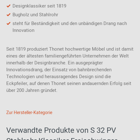
Designklassiker seit 1819
produzierte die bekannten Freischwinger.
Bugholz und Stahlrohr
Material und Format
steht für Beständigkeit und den unbändigen Drang nach
Innovation
Der S 32 PV Freischwinger besteht aus
verchromten Stahlrohr
und einem Sitz und Rücken aus
Formsperrholz mit einer
Vollpolsterung
mit Kunststoffkeder in schwarz oder als
Seit 1819 produziert Thonet hochwertige Möbel und ist damit
Kappnaht. Er ist 46 cm breit, 60 cm tief und 82 cm hoch. Die
eines der ältesten familiengeführten Unternehmen der Welt
Sitzhöhe liegt bei 46 cm.
innerhalb der Designbranche. Ein ausgeprägter
Bezugsmaterial:
Innovationsdrang, der Einsatz von bahnbrechenden
Thonet Med : 88% PVC, 8% PES, 4% CO
Technologien und herausragendes Design sind die
Remix: 90% Schurwolle (Kammgarn), 10% Nylon
Eckpfeiler, auf denen Thonet seinen andauernden Erfolg seit
Steelcut Trio 2: 90% Schurwolle (Kammgarn), 10% Nylon
über 200 Jahren gründet.
Hallingdal: 70% Schurwolle, 30% Viskose
Nappaleder Linea
Zur Hersteller-Kategorie
Verwandte Produkte von S 32 PV