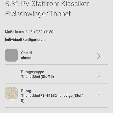
S 32 PV Stahlrohr Klassiker
Freischwinger Thonet
Maße in cm:
B 46 x T 60 x H 80
Individuell konfigurieren
Gestell
chrom
Bezugsgruppe
ThonetMed (Stoff II)
Bezug
ThonetMed F6461632 hellbeige (Stoff
II)