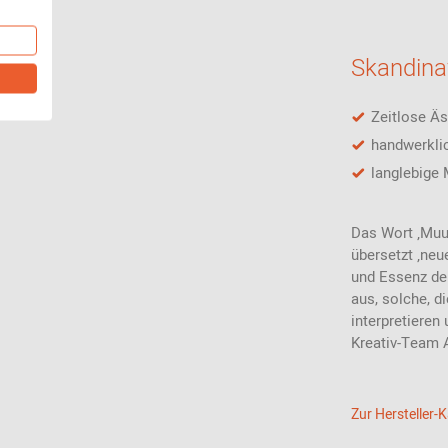
Skandina
Zeitlose Äst
handwerkli
langlebige 
Das Wort ‚Muu
übersetzt ‚neu
und Essenz de
aus, solche, d
interpretiere
Kreativ-Team A
Zur Hersteller-