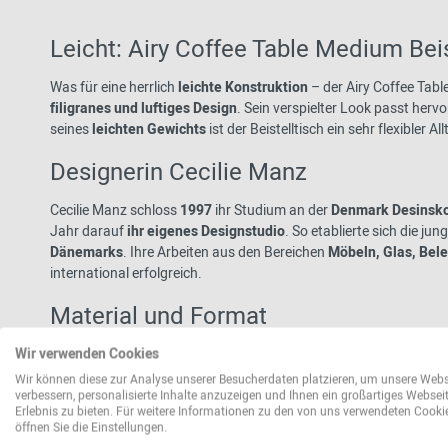
Leicht: Airy Coffee Table Medium Bei
Was für eine herrlich
leichte Konstruktion
– der Airy Coffee Tab
filigranes und luftiges Design
. Sein verspielter Look passt her
seines
leichten Gewichts
ist der Beistelltisch ein sehr flexibler Al
Designerin Cecilie Manz
Cecilie Manz schloss
1997
ihr Studium an der
Denmark Desinsko
Jahr darauf
ihr eigenes Designstudio
. So etablierte sich die jun
Dänemarks
. Ihre Arbeiten aus den Bereichen
Möbeln, Glas, Bel
international erfolgreich.
Material und Format
Die Tischplatte besteht aus
Sperrholz mit Nanolaminat-Finish
i
Wir verwenden Cookies
mm starkem pulverbeschichteter massiver Stahl
. Der Beistellt
Wir können diese zur Analyse unserer Besucherdaten platzieren, um unsere Webs
verbessern, personalisierte Inhalte anzuzeigen und Ihnen ein großartiges Websei
Erlebnis zu bieten. Für weitere Informationen zu den von uns verwendeten Cooki
Weitere Informationen gewünscht? PDF anfordern
öffnen Sie die Einstellungen.