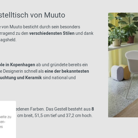
stelltisch von Muuto
le von Muuto besticht durch sein besonders
vorragend zu den
verschiedensten Stilen
und dank
ltagsheld.
le in Kopenhagen
ab und gründete bereits ein
ge Designerin schnell als
eine der bekanntesten
euchtung und Keramik
sind national und
n verschiedenen Farben. Das Gestell besteht aus
8
isch ist 88 cm breit, 51,5 cm tief und 37,2 cm hoch.
eite zu
ten-
es