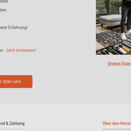
-Mail
nden
serer Erfahrung!
en
- Jetzt entdecken!
Unsere Exper
 über uns
nd & Zahlung
Über den Herst