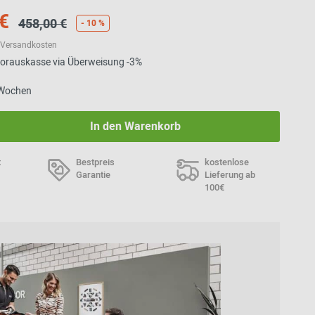
€
458,00 €
- 10 %
l. Versandkosten
 Vorauskasse via Überweisung -3%
6 Wochen
In den Warenkorb
t
Bestpreis
kostenlose
Garantie
Lieferung ab
100€