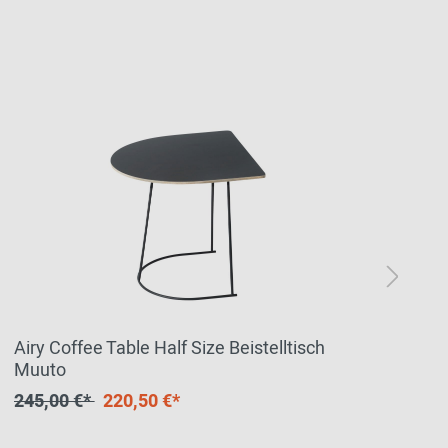
Airy Coffee Table Half Size Beistelltisch
Ai
Muuto
39
245,00 €*
220,50 €*