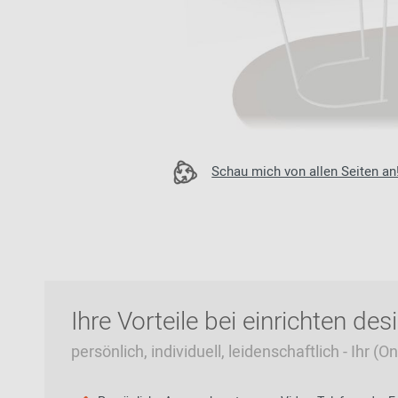
Zur Übersicht: alle Sitzmöbel
Philippe Starck
Schlafzimmer
Ronan & Erwan
Kinderzimmer
Bouroullec
Haushaltsraum
Sebastian
Herkner
Badezimmer
Verner Panton
Home Office
Schau mich von allen Seiten an
Büro- &
Arbeitswelten
Zur Übersicht: alle Entdecken
Ihre Vorteile bei einrichten des
persönlich, individuell, leidenschaftlich - Ihr (