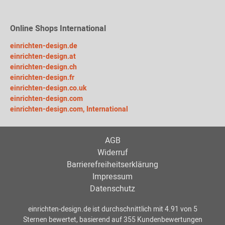
Online Shops International
einrichten-design.de
einrichten-design.at
einrichten-design.ch
einrichten-design.fr
einrichten-design.co.uk
einrichten-design.com
einrichten-design.com, International
AGB
Widerruf
Barrierefreiheitserklärung
Impressum
Datenschutz
einrichten-design.de
ist durchschnittlich mit
4.91
von
5
Sternen bewertet, basierend auf
355
Kundenbewertungen