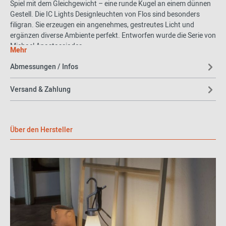
Spiel mit dem Gleichgewicht – eine runde Kugel an einem dünnen
Gestell. Die IC Lights Designleuchten von Flos sind besonders
filigran. Sie erzeugen ein angenehmes, gestreutes Licht und
ergänzen diverse Ambiente perfekt. Entworfen wurde die Serie von
Michael Anastassiades.
Mehr
Technische Details
Abmessungen / Infos
1 x LED Lamp E14 8W 2700K T28
Versand & Zahlung
Rahmen 24 Karat Vergoldung
Diffusor aus geblasenem Opalglas
für den Innenbereich geeignet
Über den Hersteller
Hinweis:
Dieser Artikel ist ein Einzelstück. Als Einzelstücke
verkaufen wir ungebrauchte und neuwertige Artikel, die
KEINE Beschädigungen aufweisen. Das können zum
Beispiel Auslaufmodelle, Restposten oder Retourenartikel
sein. Da die Artikel zudem oft nur in begrenzter Stückzahl
vorhanden sind, sind sie für den Zwischenverkauf