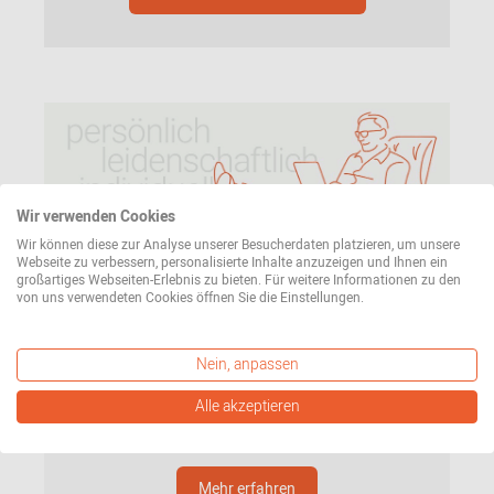
Wir verwenden Cookies
Wir können diese zur Analyse unserer Besucherdaten platzieren, um unsere
Webseite zu verbessern, personalisierte Inhalte anzuzeigen und Ihnen ein
Unsere Mission
großartiges Webseiten-Erlebnis zu bieten. Für weitere Informationen zu den
von uns verwendeten Cookies öffnen Sie die Einstellungen.
Was Sie von uns erwarten können? Persönlichen,
individuellen und leidenschaftlichen Service. Vom
Nein, anpassen
ersten Kontakt bis zur Lieferung Ihrer Bestellung.
Lesen Sie hier mehr über unseren Anspruch an uns
Alle akzeptieren
selbst.
Mehr erfahren