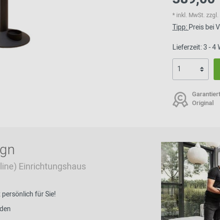
* inkl. MwSt. zzg
Tipp:
Preis bei
Lieferzeit: 3 - 
Garantier
Original
ign
Online) Einrichtungshaus
ersönlich für Sie!
nden