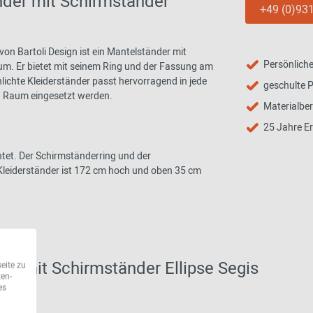
nder mit Schirmständer
+49 (0)931
von Bartoli Design ist ein Mantelständer mit
Persönliche
ium. Er bietet mit seinem Ring und der Fassung am
hlichte Kleiderständer passt hervorragend in jede
geschulte P
n Raum eingesetzt werden.
Materialbe
25 Jahre E
tet. Der Schirmständerring und der
leiderständer ist 172 cm hoch und oben 35 cm
er mit Schirmständer Ellipse Segis
eite zu
ten-
es