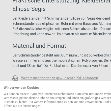
Praktische Unterstützung: Kleiderstä
Ellipse Segis
Der Kleiderständer mit Schirmständer Ellipse von Segis desigend 
Schirmständer aus elliptischem Rohr mit einer Basis aus Alumin
Fuß die zusätzliche Möglichkeit einen Schirm abzustellen. Der sc
Umgebung und kann sowohl im privaten als auch im öffentliche
Material und Format
Der Schirmständer besteht aus Aluminium und ist pulverbeschich
Wassersammler sind aus thermoplastischem Polypropylen. Der K
breit und 38 cm tief. Der Fuß hat einen Durchmesser von 35 cm.
Weitere Informationen gewünscht? PDF anfordern
Wir verwenden Cookies
Verwandte Produkte von Kleiderständ
Wir können diese zur Analyse unserer Besucherdaten platzieren, um unsere Webs
verbessern, personalisierte Inhalte anzuzeigen und Ihnen ein großartiges Websei
Erlebnis zu bieten. Für weitere Informationen zu den von uns verwendeten Cooki
öffnen Sie die Einstellungen.