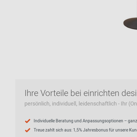
Zur Übersicht: alle Sitzmöbel
Philippe Starck
Schlafzimmer
Ronan & Erwan
Kinderzimmer
Bouroullec
Haushaltsraum
Sebastian
Herkner
Badezimmer
Verner Panton
Home Office
Büro- &
Arbeitswelten
Ihre Vorteile bei einrichten des
persönlich, individuell, leidenschaftlich - Ihr (
Zur Übersicht: alle Entdecken
Individuelle Beratung und Anpassungsoptionen – ganz p
Treue zahlt sich aus: 1,5% Jahresbonus für unsere Ku