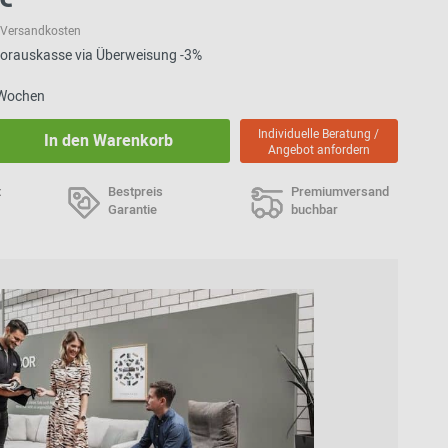
l. Versandkosten
 Vorauskasse via Überweisung -3%
4 Wochen
Individuelle Beratung /
In den Warenkorb
Angebot anfordern
t
Bestpreis
Premiumversand
Garantie
buchbar